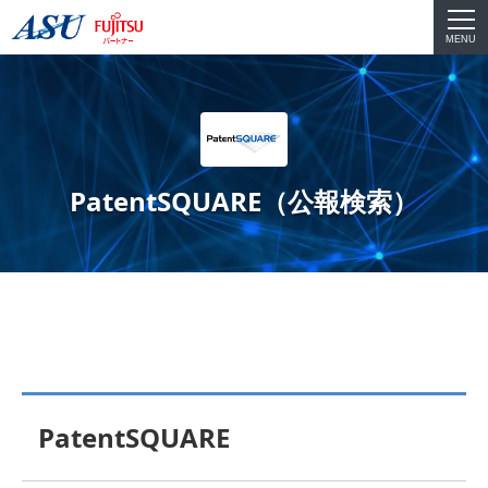
MENU
PatentSQUARE（公報検索）
PatentSQUARE