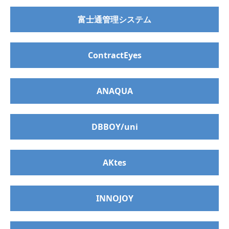
富士通管理システム
ContractEyes
ANAQUA
DBBOY/uni
AKtes
INNOJOY