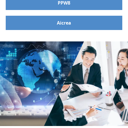
PPW8
Aicrea