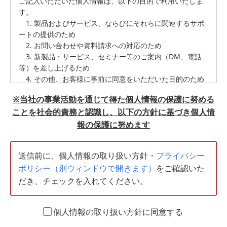
ご記入いただいた個人情報は、以下の目的で利用いたしま
す。
1. 製品およびサービス、ならびにそれらに関連するサポ
ートの提供のため
2. お問い合わせや資料請求への対応のため
3. 新製品・サービス、セミナー等のご案内（DM、電話
等）を差し上げるため
4. その他、お客様に事前に同意をいただいた目的のため
※当社の事業活動を通じて得た個人情報の保護に努める
2. 協力会社との共同利用について
ことを社会的責務と認識し、以下の方針に基づき個人情
取得した個人情報を弊社の仕入先協力会社、関連会社と共
同で利用する場合があります。
報の保護に努めます
3. 個人情報の提供の任意性について
送信前に、個人情報の取り扱い方針・
プライバシー
個人情報のご提供は任意ですが、ご提供いただけない場合
ポリシー（別ウィンドウで開きます）
をご確認いた
は、本セミナーに関連するサービスをご提供できない場合
がありますのでご了承くださいませ。
だき、チェックを入れてください。
4. 安全管理措置について
個人情報の取り扱い方針に同意する
弊社は、事業活動の範囲内で個人情報の利用目的を特定
し、その目的達成のために必要な限度で公正かつ適正に個