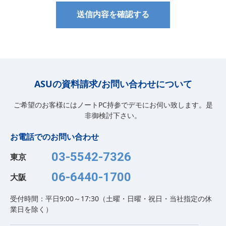
人情報の取得、利用及び提供を行います。また、取得した
送信内容を確認する
個人情報の目的外利用をしないよう処置を講じます。
5. 本人が容易に認識できない方法による個人情報の取得に
ついて
当社では、クッキーやウェブビーコン等を用いるなどし
て、本人が容易に認識できない方法による個人情報の取得
ASUの資料請求/お問い合わせについて
を行っておりません。
ご希望のお客様にはノートPC持参でデモにお伺い致します。是
6. オンラインセミナーの配信について
非御検討下さい。
オンラインセミナーでは、Microsoft Teams、Zoom など
の海外配信プラットフォームを使用する場合があります。
お電話でのお問い合わせ
これらのプラットフォームにログインした際やチャット機
能を使用した場合には、アカウント情報や投稿内容が取得
03-5542-7326
東京
される可能性があります。
06-6440-1700
大阪
7. お問い合わせについて
お客様の個人情報に関する開示請求、苦情、ご相談等につ
受付時間：平日9:00～17:30（土曜・日曜・祝日・当社指定の休
きましては、以下の窓口までご連絡ください。
業日を除く）